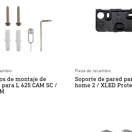
cambio
Pieza de recambio
os de montaje de
Soporte de pared pa
 para L 625 CAM SC /
home 2 / XLED Prote
AM