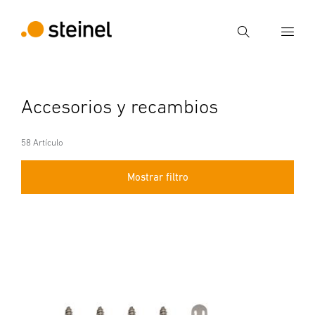
Búsqueda
Introducir el término de búsqueda
Accesorios y recambios
Búsqueda
58 Artículo
Mostrar filtro