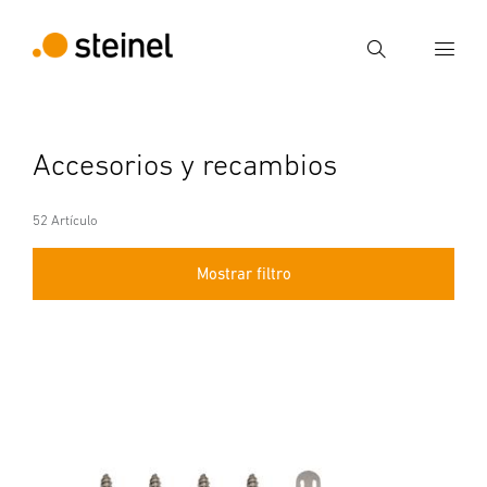
Búsqueda
Introducir el término de búsqueda
Accesorios y recambios
Búsqueda
52 Artículo
Mostrar filtro