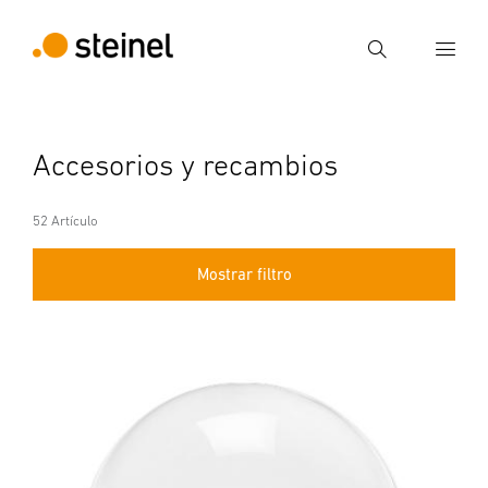
Búsqueda
Introducir el término de búsqueda
Accesorios y recambios
Búsqueda
52 Artículo
Mostrar filtro