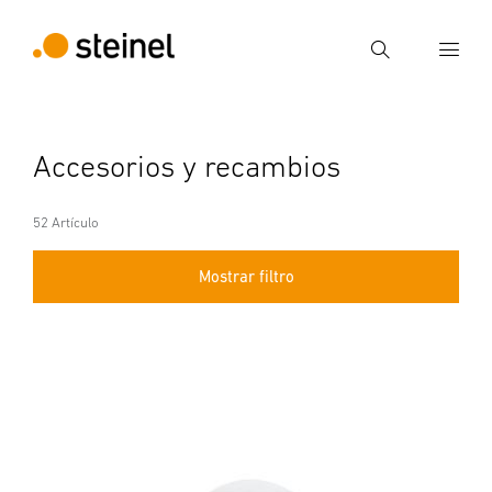
Búsqueda
Introducir el término de búsqueda
Accesorios y recambios
Búsqueda
52 Artículo
Mostrar filtro