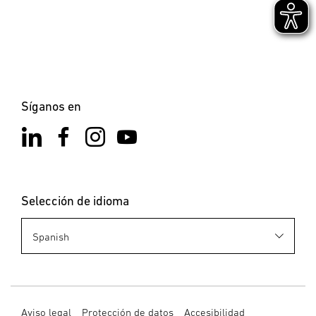
×
Barra luminosa LED L
260 S
Síganos en
Selección de idioma
Aviso legal
Protección de datos
Accesibilidad