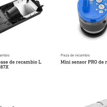
cambio
Pieza de recambio
ase de recambio L
Mini sensor PRO de 
L87X
Barra luminosa LED GL 60 S
Barra luminosa LED L 260 S
×
×