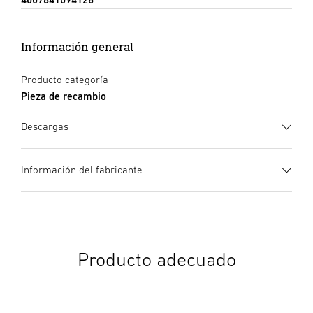
Información general
Producto categoría
Pieza de recambio
Descargas
Instrucciones de uso
(PDF, 50 MB)
Información del fabricante
Iniciar descarga
Fabricante
STEINEL GmbH
Instrucciones de uso
(PDF, 90 MB)
Dieselstraße 80-84
Iniciar descarga
33442 Herzebrock-Clarholz
Producto adecuado
Alemania
product@steinel.de