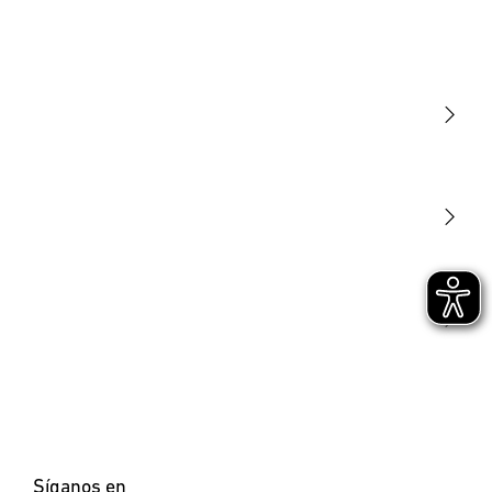
Luminarias
Sensores
STEINEL Tools
Nuestra misión
STEINEL Solutions
Contacto
Síganos en