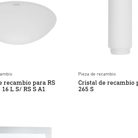
cambio
Pieza de recambio
de recambio para RS
Cristal de recambio 
S 16 L S/ RS S A1
265 S