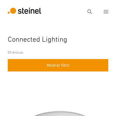
Búsqueda
Introducir el término de búsqueda
Connected Lighting
Búsqueda
52 Artículo
Mostrar filtro