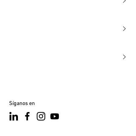
Luminarias
Sensores
STEINEL Tools
Nuestra misión
STEINEL Solutions
Contacto
Síganos en