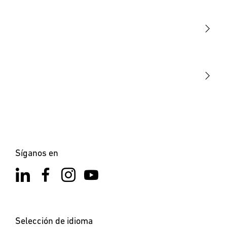
Sensores
STEINEL Tools
Nuestra misión
STEINEL Solutions
Contacto
×
XLED home 2 SC Negro
Síganos en
Selección de idioma