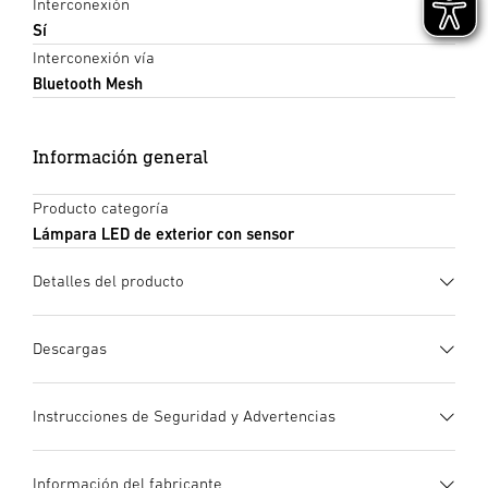
Interconexión
Sí
Interconexión vía
Bluetooth Mesh
Información general
Producto categoría
Lámpara LED de exterior con sensor
Detalles del producto
Descargas
Ficha de datos
(PDF, 1610 KB)
Instrucciones de Seguridad y Advertencias
Iniciar descarga
1. Información de producto importante
Información del fabricante