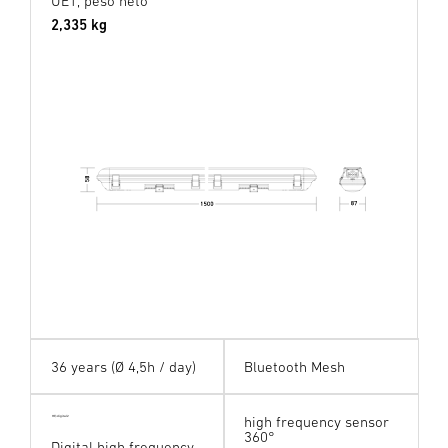
UE1, peso neto
2,335 kg
36 years (Ø 4,5h / day)
Bluetooth Mesh
high frequency sensor
HF digital24
360°
Digital high frequency