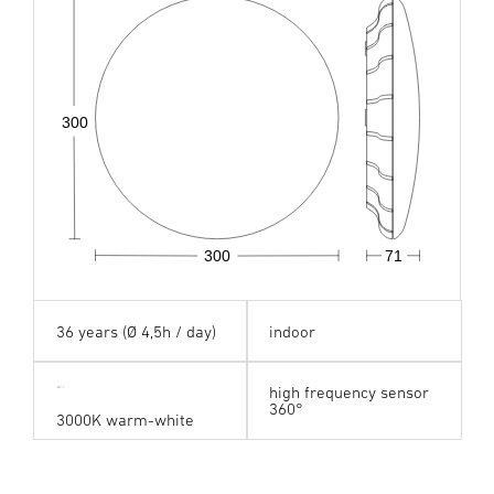
300
300
71
36 years (Ø 4,5h / day)
indoor
high frequency sensor
360°
3000K warm-white