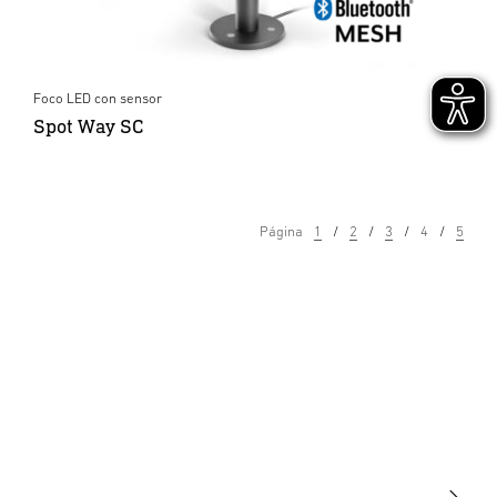
Foco LED con sensor
Spot Way SC
Página
1
2
3
4
5