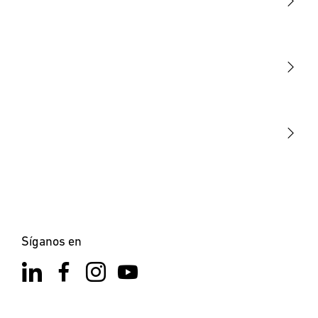
Luminarias
Sensores
STEINEL Tools
Nuestra misión
STEINEL Solutions
Contacto
×
XLED home 2 SC Negro
Síganos en