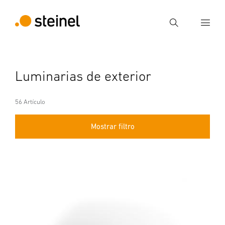
Búsqueda
Introducir el término de búsqueda
Luminarias de exterior
Búsqueda
56 Artículo
Mostrar filtro