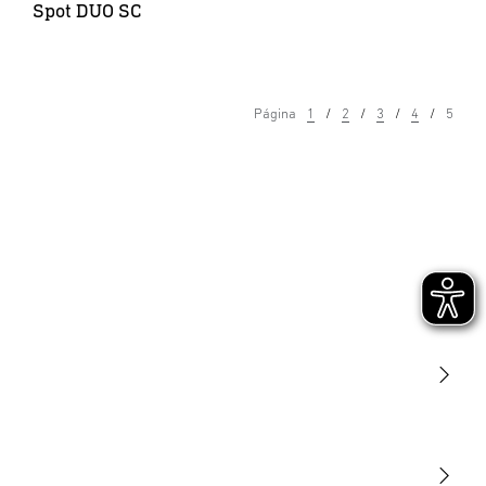
Spot DUO SC
Página
1
2
3
4
5
Luminarias
Sensores