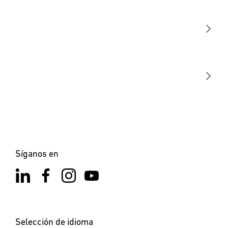
Sensores
STEINEL Tools
Nuestra misión
STEINEL Solutions
Contacto
×
XLED home 2 SC Negro
Síganos en
Selección de idioma