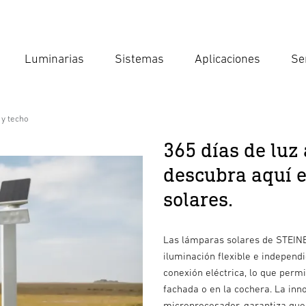
Luminarias
Sistemas
Aplicaciones
Se
Int
Búsqu
 y techo
365 días de luz 
descubra aquí e
solares.
Las lámparas solares de STEINE
iluminación flexible e independi
conexión eléctrica, lo que permit
fachada o en la cochera. La inn
microprocesador, garantiza que 