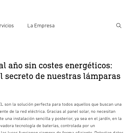
rvicios
La Empresa
Búsqu
roducir el término de búsqueda
eda
al año sin costes energéticos:
l secreto de nuestras lámparas
L son la solución perfecta para todos aquellos que buscan una
ente de la red eléctrica. Gracias al panel solar, no necesitan
e una instalación sencilla y posterior, ya sea en el jardín, en la
ovadora tecnología de baterías, controlada por un
las luces funcionen siempre de forma eficiente. Detectan datos