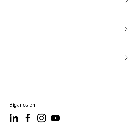
Luminarias
Sensores
STEINEL Tools
Nuestra misión
STEINEL Solutions
Contacto
Síganos en