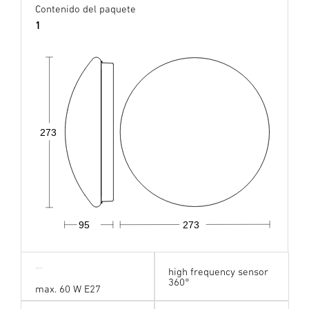
Contenido del paquete
1
273
95
273
high frequency sensor
360°
max. 60 W E27