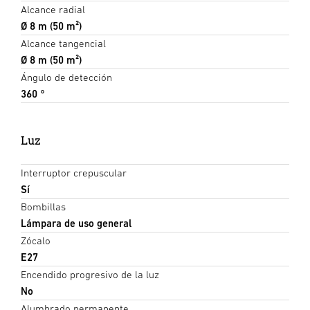
Alcance radial
Ø 8 m (50 m²)
Alcance tangencial
Ø 8 m (50 m²)
Ángulo de detección
360 °
Luz
Interruptor crepuscular
Sí
Bombillas
Lámpara de uso general
Zócalo
E27
Encendido progresivo de la luz
No
Alumbrado permanente