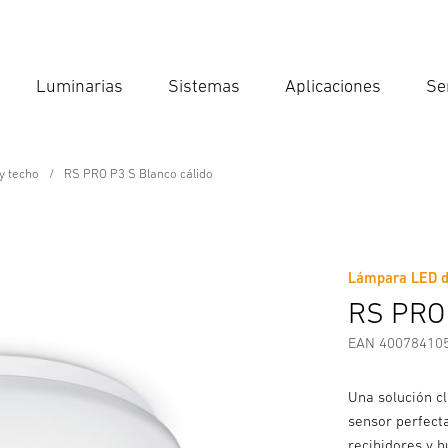
Luminarias
Sistemas
Aplicaciones
Se
Int
Búsqu
y techo
RS PRO P3 S Blanco cálido
ssional Line
lido
Lámpara LED de
Descargas
Instrucciones de Seguridad y Advertencias
I
RS PRO 
EAN 40078410
Una solución c
sensor perfect
recibidores y 