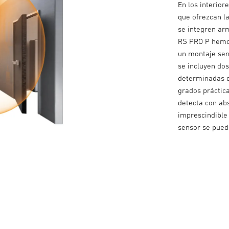
En los interior
que ofrezcan l
se integren arm
RS PRO P hemos
un montaje sen
se incluyen do
determinadas d
grados práctic
detecta con ab
imprescindible 
sensor se puede