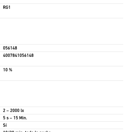
RG1
056148
4007841056148
10 %
2 – 2000 lx
5 s – 15 Min.
Sí