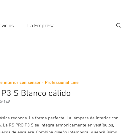
rvicios
La Empresa
Búsqu
roducir el término de búsqueda
eda
 interior con sensor - Professional Line
nformación del fabricante
P3 S Blanco cálido
56148
lásica redonda. La forma perfecta. La lámpara de interior con
a. La RS PRO P3 S se integra armónicamente en vestíbulos,
huecos de escalera. Combina diseño intemporal y sencillísimo