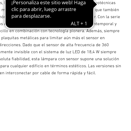
es, hoy en día no solo se requieren soluciones luminotécnicas
a mayor comodidad y una técnica inteligente, sino que también
ónicamente en la respectiva arquitectura interior. Con la serie
 encontrado la respuesta adecuada. Un diseño intemporal y
cillo en combinación con tecnología pionera. Además, siempre
s plaquitas metálicas para limitar aún más el sensor en
irecciones. Dado que el sensor de alta frecuencia de 360
amente invisible con el sistema de luz LED de 18,4 W siempre
soluta fiabilidad, esta lámpara con sensor supone una solución
para cualquier edificio en términos estéticos. Las versiones sin
n interconectar por cable de forma rápida y fácil.