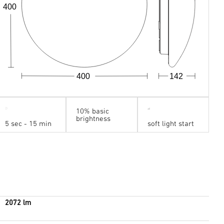
400
400
142
10% basic
brightness
5 sec - 15 min
soft light start
2072 lm