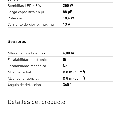
Bombillas LED > 8 W
250 W
Carga capacitiva en μF
88 µF
Potencia
18,4 W
Corriente de cierre, máxima
13 A
Sensores
Altura de montaje máx.
4,00 m
Escalabilidad electrónica
Sí
Escalabilidad mecánica
No
Alcance radial
Ø 8 m (50 m²)
Alcance tangencial
Ø 8 m (50 m²)
Ángulo de detección
360 °
Detalles del producto