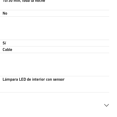
10/30 min, toda la noche
No
Sí
Cable
Lámpara LED de interior con sensor