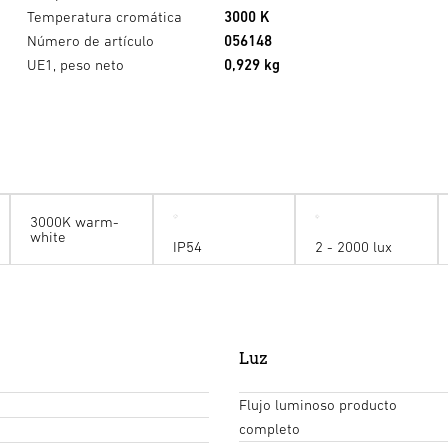
Temperatura cromática
3000 K
Número de artículo
056148
UE1, peso neto
0,929 kg
3000K warm-
white
IP54
2 - 2000 lux
Luz
Flujo luminoso producto
completo