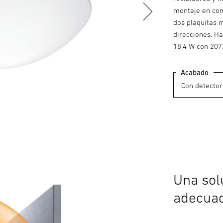
montaje en com
dos plaquitas 
direcciones. H
18,4 W con 207
Acabado
Una sol
adecuad