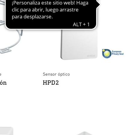
e
Sensor óptico
ión
HPD2