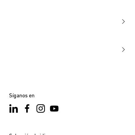
Luminarias
Sensores
STEINEL Tools
Nuestra misión
STEINEL Solutions
Contacto
Síganos en