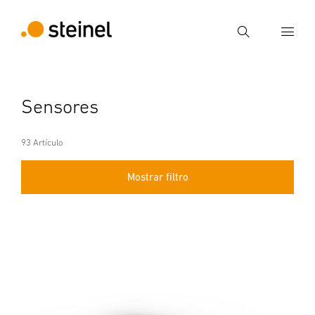
Búsqueda
Introducir el término de búsqueda
Sensores
Búsqueda
93 Artículo
Mostrar filtro