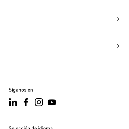
Luminarias
Sensores
STEINEL Tools
Nuestra misión
STEINEL Solutions
Contacto
Síganos en
Selección de idioma