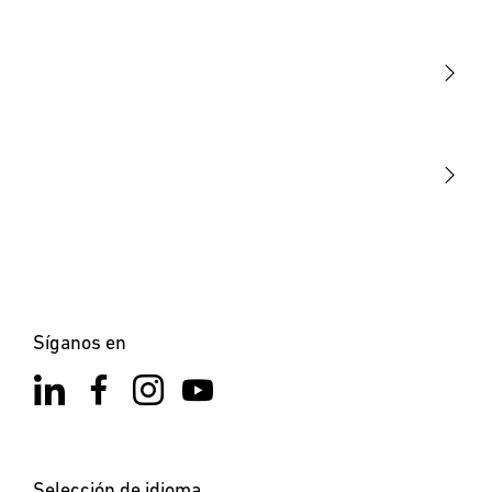
Luminarias
Sensores
STEINEL Tools
Nuestra misión
STEINEL Solutions
Contacto
Síganos en
Selección de idioma