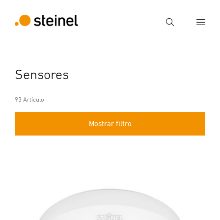
Búsqueda
Introducir el término de búsqueda
Sensores
Búsqueda
93 Artículo
Mostrar filtro