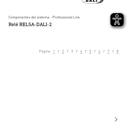
Componentes del sistema - Professional Line
Relé REL5A-DALI-2
Página
1
2
3
4
5
6
7
8