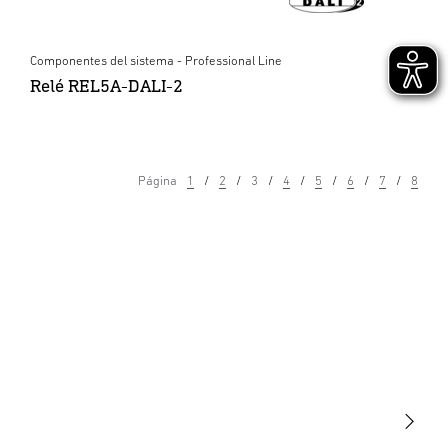
Componentes del sistema - Professional Line
Relé REL5A-DALI-2
Página
1
2
3
4
5
6
7
8