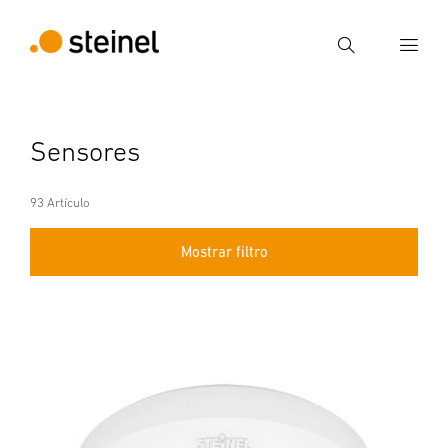
Búsqueda
Introducir el término de búsqueda
Sensores
Búsqueda
93 Artículo
Mostrar filtro