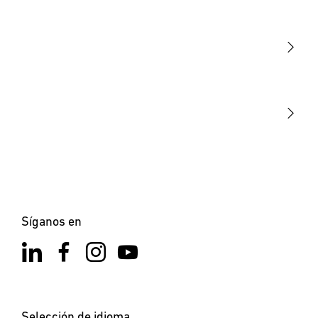
Luminarias
Sensores
STEINEL Tools
Nuestra misión
STEINEL Solutions
Contacto
Síganos en
Selección de idioma