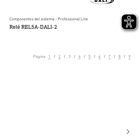
Componentes del sistema - Professional Line
Relé REL5A-DALI-2
Página
1
2
3
4
5
6
7
8
9