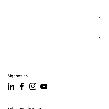
Luminarias
Sensores
STEINEL Tools
Nuestra misión
STEINEL Solutions
Contacto
Síganos en
Selección de idioma