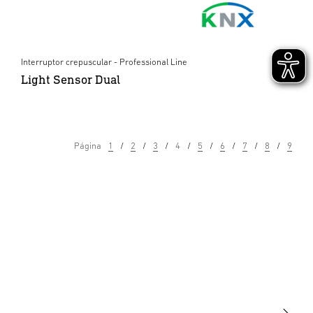
Interruptor crepuscular - Professional Line
Light Sensor Dual
Página
1
2
3
4
5
6
7
8
9