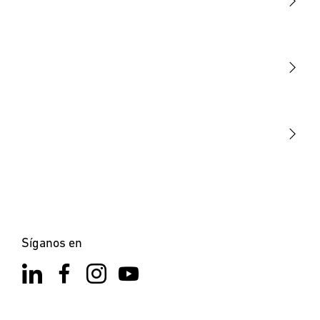
Luminarias
Sensores
STEINEL Tools
Nuestra misión
STEINEL Solutions
Contacto
Síganos en