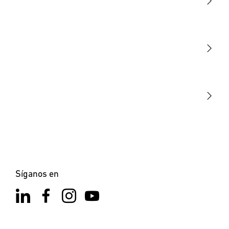
Luminarias
Sensores
STEINEL Tools
Nuestra misión
STEINEL Solutions
Contacto
Síganos en