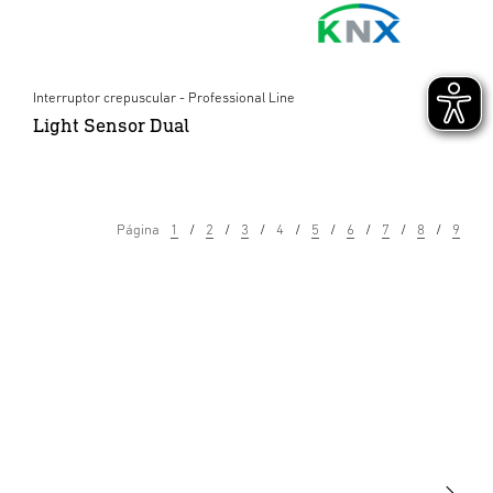
Interruptor crepuscular - Professional Line
Light Sensor Dual
Página
1
2
3
4
5
6
7
8
9