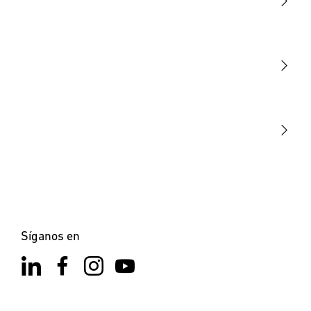
Luminarias
Sensores
STEINEL Tools
Nuestra misión
STEINEL Solutions
Contacto
Síganos en