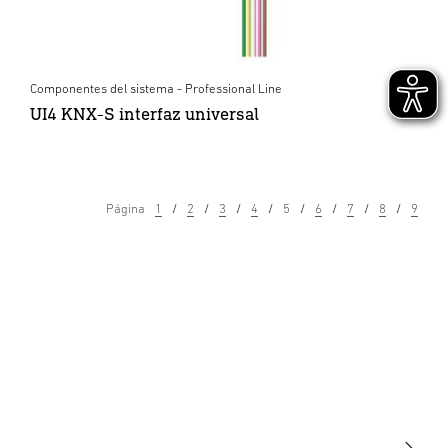
Componentes del sistema - Professional Line
UI4 KNX-S interfaz universal
Página
1
2
3
4
5
6
7
8
9