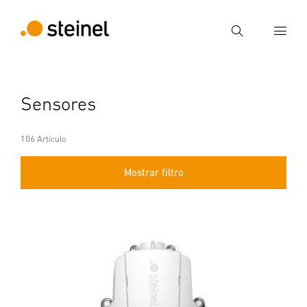
Búsqueda
Introducir el término de búsqueda
Sensores
Búsqueda
106 Artículo
Mostrar filtro