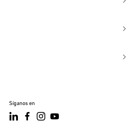
Luminarias
Sensores
STEINEL Tools
Nuestra misión
STEINEL Solutions
Contacto
Síganos en