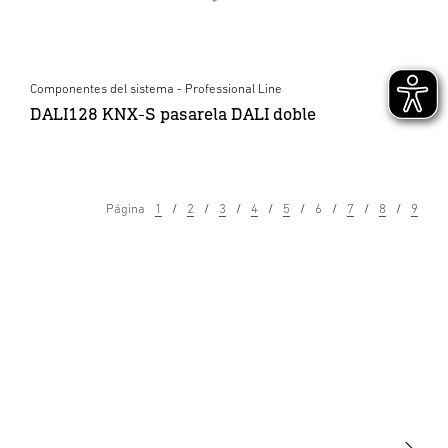
Componentes del sistema - Professional Line
DALI128 KNX-S pasarela DALI doble
Página
1
2
3
4
5
6
7
8
9