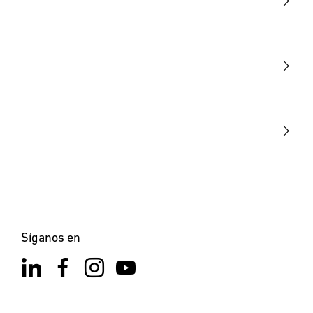
Luminarias
Sensores
STEINEL Tools
Nuestra misión
STEINEL Solutions
Contacto
Síganos en