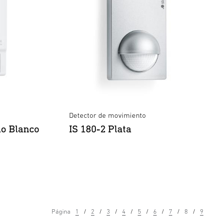
Detector de movimiento
io Blanco
IS 180-2 Plata
Página
1
2
3
4
5
6
7
8
9