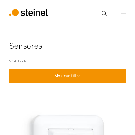
Búsqueda
Introducir el término de búsqueda
Sensores
Búsqueda
93 Artículo
Mostrar filtro