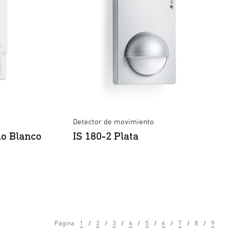
Detector de movimiento
io Blanco
IS 180-2 Plata
Página
1
2
3
4
5
6
7
8
9