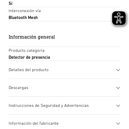
Sí
Interconexión vía
Bluetooth Mesh
Información general
Producto categoría
Detector de presencia
Detalles del producto
Descargas
Instrucciones de uso
(PDF, 1341 KB)
Instrucciones de Seguridad y Advertencias
Iniciar descarga
1. Información de producto importante
Información del fabricante
¡Leer detenidamente y conservar para futuras consultas! –
Declaración de conformidad UE
(PDF, 203 KB)