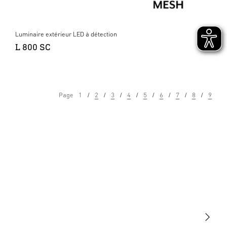
Luminaire extérieur LED à détection
L 800 SC
Page
1
2
3
4
5
6
7
8
9