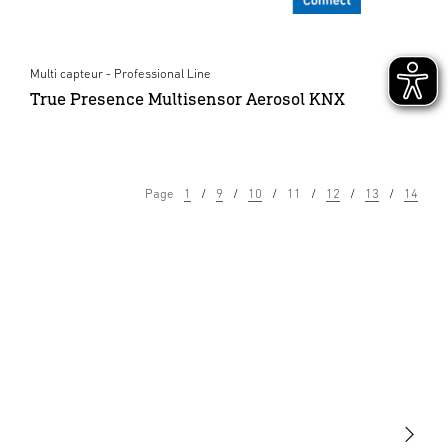
Multi capteur - Professional Line
True Presence Multisensor Aerosol KNX
Page
1
9
10
11
12
13
14