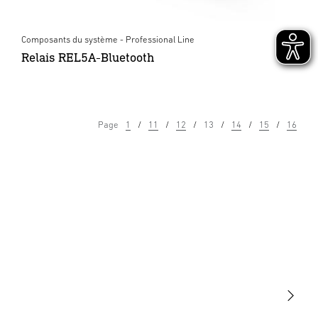
Composants du système - Professional Line
Relais REL5A-Bluetooth
Page
1
11
12
13
14
15
16