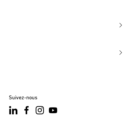
Lumière
Détection
STEINEL Tools
Notre mission
STEINEL Solutions
Contact
Suivez-nous