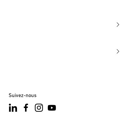
Lumière
Détection
STEINEL Tools
Notre mission
STEINEL Solutions
Contact
Suivez-nous