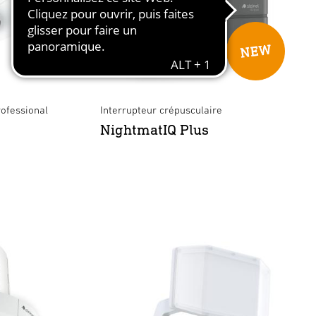
ofessional
Interrupteur crépusculaire
NightmatIQ Plus
luetooth - blanc
×