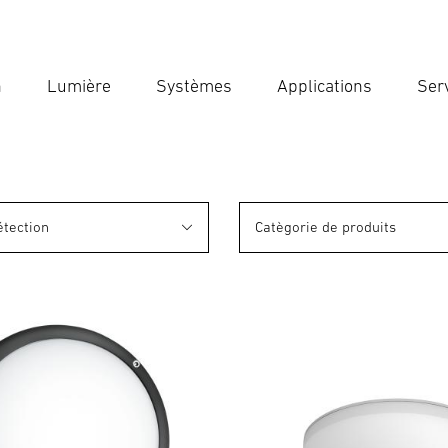
n
Lumière
Systèmes
Applications
Ser
Ent
Reche
étection
Catègorie de produits