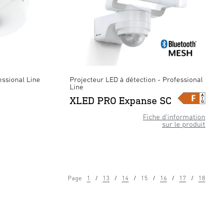
essional Line
Projecteur LED à détection - Professional
Line
XLED PRO Expanse SC
Fiche d’information
sur le produit
Page
1
13
14
15
16
17
18