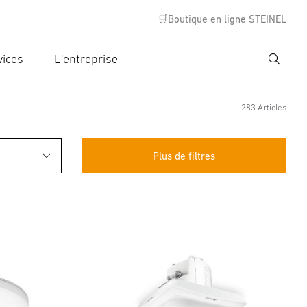
🛒Boutique en ligne STEINEL
vices
L'entreprise
Recher
rer critère de recherche
rche
283 Articles
Plus de filtres