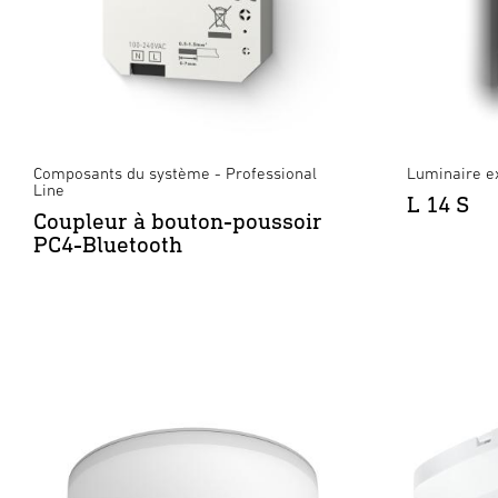
Composants du système - Professional
Luminaire ex
Line
L 14 S
Coupleur à bouton-poussoir
PC4-Bluetooth
XLED PRO Expanse SC