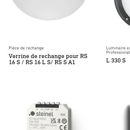
Pièce de rechange
Luminaire ex
Professional
Verrine de rechange pour RS
L 330 S
16 S / RS 16 L S/ RS S A1