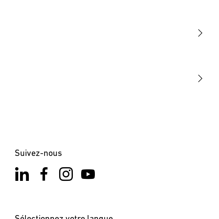
Lumière
Détection
STEINEL Tools
Notre mission
STEINEL Solutions
Contact
Suivez-nous
Sélectionnez votre langue