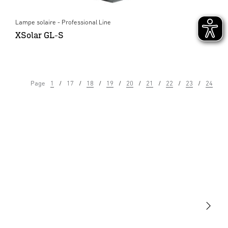
Lampe solaire - Professional Line
XSolar GL-S
Page
1
17
18
19
20
21
22
23
24
Lumière