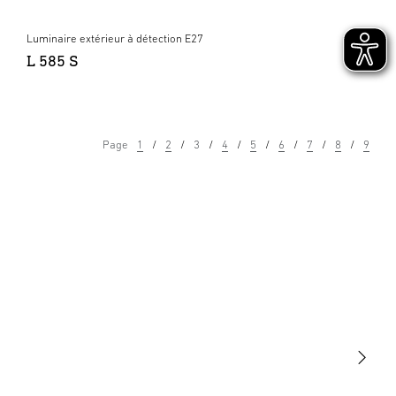
Luminaire extérieur à détection E27
L 585 S
Page
1
2
3
4
5
6
7
8
9
Lumière