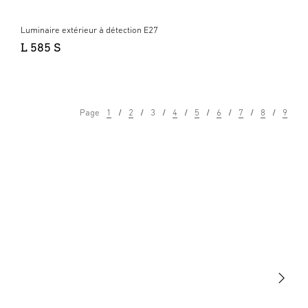
Luminaire extérieur à détection E27
L 585 S
Page
1
2
3
4
5
6
7
8
9
Lumière