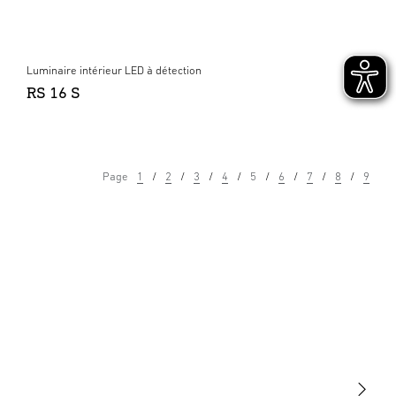
Luminaire intérieur LED à détection
RS 16 S
Page
1
2
3
4
5
6
7
8
9