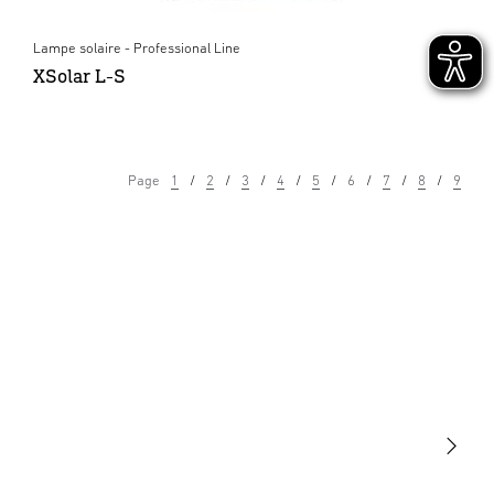
Lampe solaire - Professional Line
XSolar L-S
Page
1
2
3
4
5
6
7
8
9
Lumière