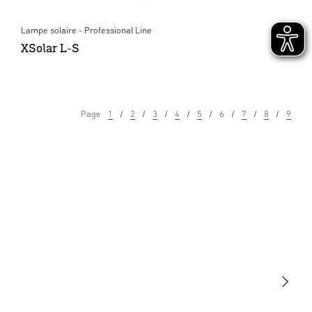
Lampe solaire - Professional Line
XSolar L-S
Page
1
2
3
4
5
6
7
8
9
Lumière