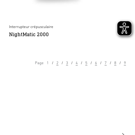
Interrupteur crépusculaire
NightMatic 2000
Page
1
2
3
4
5
6
7
8
9