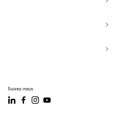
Lumière
Détection
STEINEL Tools
Notre mission
STEINEL Solutions
Contact
Suivez-nous