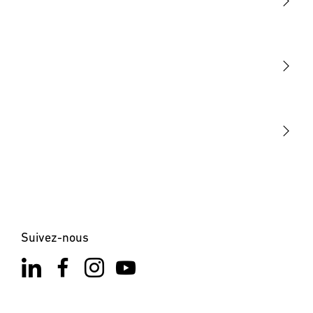
Lumière
Détection
STEINEL Tools
Notre mission
STEINEL Solutions
Contact
Suivez-nous