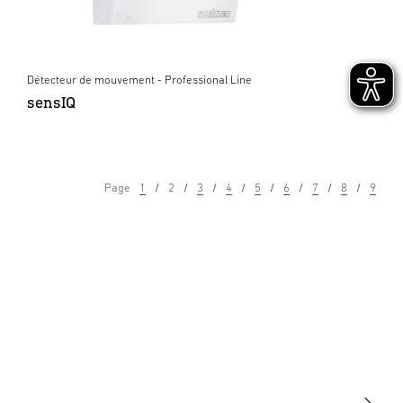
Détecteur de mouvement - Professional Line
sensIQ
Page
1
2
3
4
5
6
7
8
9